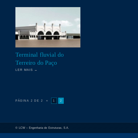
Terminal fluvial do
Terreiro do Paço
LER MAIS →
PÁGINA 2 DE 2
«
1
2
© LCW – Engenharia de Estruturas, S.A.