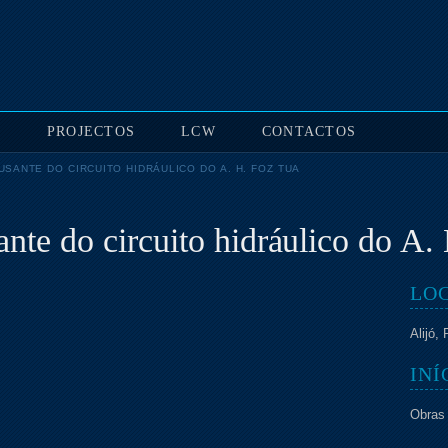
S
PROJECTOS
LCW
CONTACTOS
USANTE DO CIRCUITO HIDRÁULICO DO A. H. FOZ TUA
ante do circuito hidráulico do A.
LO
Alijó, 
INÍ
Obras