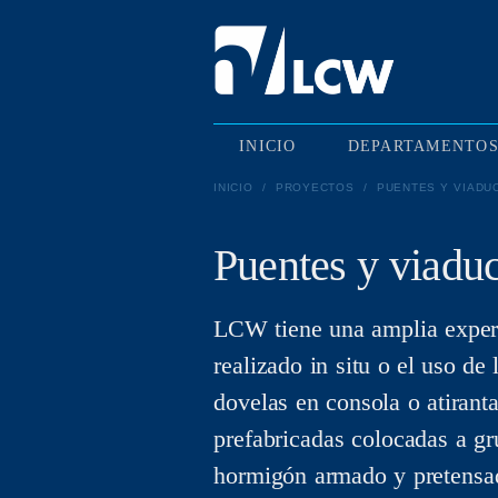
INICIO
DEPARTAMENTO
INICIO
/
PROYECTOS
/
PUENTES Y VIADU
Puentes y viadu
LCW tiene una amplia experi
realizado in situ o el uso de
dovelas en consola o atirant
prefabricadas colocadas a gr
hormigón armado y pretensad